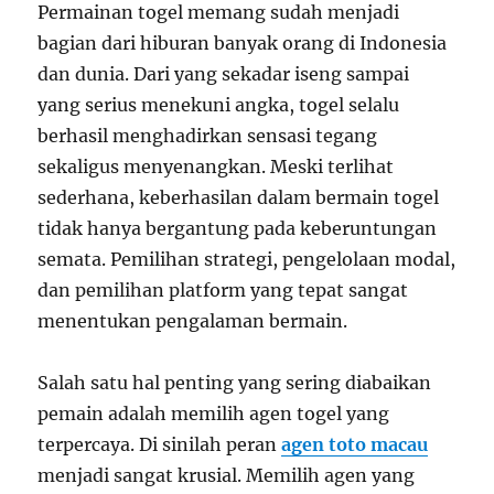
Menang
Permainan togel memang sudah menjadi
Meledak
bagian dari hiburan banyak orang di Indonesia
dan dunia. Dari yang sekadar iseng sampai
yang serius menekuni angka, togel selalu
berhasil menghadirkan sensasi tegang
sekaligus menyenangkan. Meski terlihat
sederhana, keberhasilan dalam bermain togel
tidak hanya bergantung pada keberuntungan
semata. Pemilihan strategi, pengelolaan modal,
dan pemilihan platform yang tepat sangat
menentukan pengalaman bermain.
Salah satu hal penting yang sering diabaikan
pemain adalah memilih agen togel yang
terpercaya. Di sinilah peran
agen toto macau
menjadi sangat krusial. Memilih agen yang