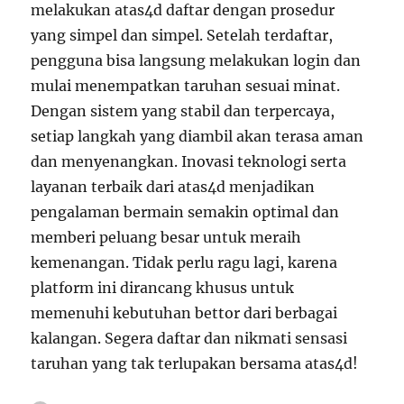
melakukan atas4d daftar dengan prosedur
yang simpel dan simpel. Setelah terdaftar,
pengguna bisa langsung melakukan login dan
mulai menempatkan taruhan sesuai minat.
Dengan sistem yang stabil dan terpercaya,
setiap langkah yang diambil akan terasa aman
dan menyenangkan. Inovasi teknologi serta
layanan terbaik dari atas4d menjadikan
pengalaman bermain semakin optimal dan
memberi peluang besar untuk meraih
kemenangan. Tidak perlu ragu lagi, karena
platform ini dirancang khusus untuk
memenuhi kebutuhan bettor dari berbagai
kalangan. Segera daftar dan nikmati sensasi
taruhan yang tak terlupakan bersama atas4d!