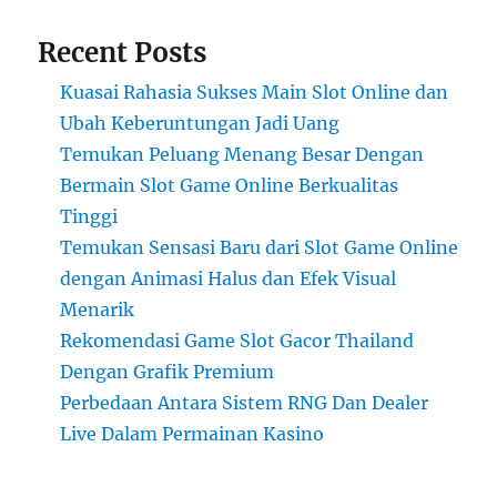
Recent Posts
Kuasai Rahasia Sukses Main Slot Online dan
Ubah Keberuntungan Jadi Uang
Temukan Peluang Menang Besar Dengan
Bermain Slot Game Online Berkualitas
Tinggi
Temukan Sensasi Baru dari Slot Game Online
dengan Animasi Halus dan Efek Visual
Menarik
Rekomendasi Game Slot Gacor Thailand
Dengan Grafik Premium
Perbedaan Antara Sistem RNG Dan Dealer
Live Dalam Permainan Kasino