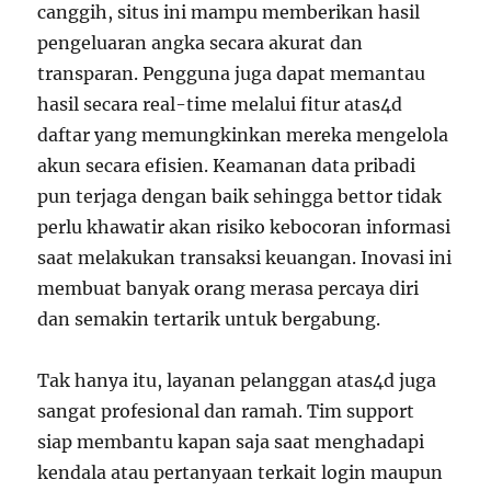
canggih, situs ini mampu memberikan hasil
pengeluaran angka secara akurat dan
transparan. Pengguna juga dapat memantau
hasil secara real-time melalui fitur atas4d
daftar yang memungkinkan mereka mengelola
akun secara efisien. Keamanan data pribadi
pun terjaga dengan baik sehingga bettor tidak
perlu khawatir akan risiko kebocoran informasi
saat melakukan transaksi keuangan. Inovasi ini
membuat banyak orang merasa percaya diri
dan semakin tertarik untuk bergabung.
Tak hanya itu, layanan pelanggan atas4d juga
sangat profesional dan ramah. Tim support
siap membantu kapan saja saat menghadapi
kendala atau pertanyaan terkait login maupun