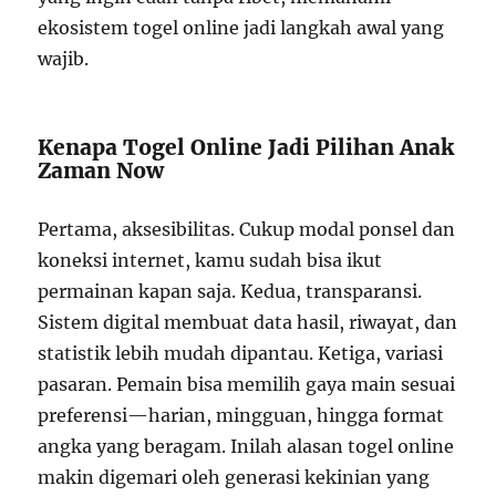
ekosistem togel online jadi langkah awal yang
wajib.
Kenapa Togel Online Jadi Pilihan Anak
Zaman Now
Pertama, aksesibilitas. Cukup modal ponsel dan
koneksi internet, kamu sudah bisa ikut
permainan kapan saja. Kedua, transparansi.
Sistem digital membuat data hasil, riwayat, dan
statistik lebih mudah dipantau. Ketiga, variasi
pasaran. Pemain bisa memilih gaya main sesuai
preferensi—harian, mingguan, hingga format
angka yang beragam. Inilah alasan togel online
makin digemari oleh generasi kekinian yang