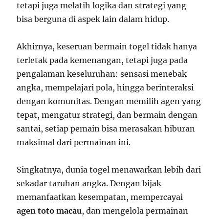
tetapi juga melatih logika dan strategi yang
bisa berguna di aspek lain dalam hidup.
Akhirnya, keseruan bermain togel tidak hanya
terletak pada kemenangan, tetapi juga pada
pengalaman keseluruhan: sensasi menebak
angka, mempelajari pola, hingga berinteraksi
dengan komunitas. Dengan memilih agen yang
tepat, mengatur strategi, dan bermain dengan
santai, setiap pemain bisa merasakan hiburan
maksimal dari permainan ini.
Singkatnya, dunia togel menawarkan lebih dari
sekadar taruhan angka. Dengan bijak
memanfaatkan kesempatan, mempercayai
agen toto macau
, dan mengelola permainan