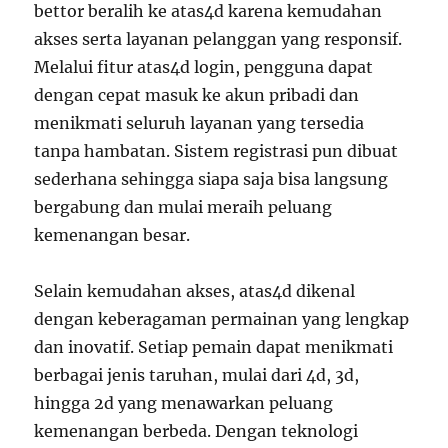
bettor beralih ke atas4d karena kemudahan
akses serta layanan pelanggan yang responsif.
Melalui fitur atas4d login, pengguna dapat
dengan cepat masuk ke akun pribadi dan
menikmati seluruh layanan yang tersedia
tanpa hambatan. Sistem registrasi pun dibuat
sederhana sehingga siapa saja bisa langsung
bergabung dan mulai meraih peluang
kemenangan besar.
Selain kemudahan akses, atas4d dikenal
dengan keberagaman permainan yang lengkap
dan inovatif. Setiap pemain dapat menikmati
berbagai jenis taruhan, mulai dari 4d, 3d,
hingga 2d yang menawarkan peluang
kemenangan berbeda. Dengan teknologi