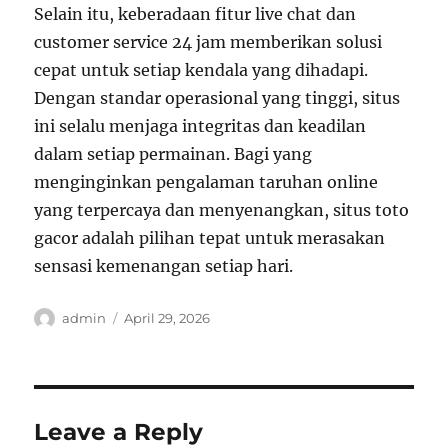
Selain itu, keberadaan fitur live chat dan
customer service 24 jam memberikan solusi
cepat untuk setiap kendala yang dihadapi.
Dengan standar operasional yang tinggi, situs
ini selalu menjaga integritas dan keadilan
dalam setiap permainan. Bagi yang
menginginkan pengalaman taruhan online
yang terpercaya dan menyenangkan, situs toto
gacor adalah pilihan tepat untuk merasakan
sensasi kemenangan setiap hari.
Author
Posted
admin
April 29, 2026
on
Leave a Reply