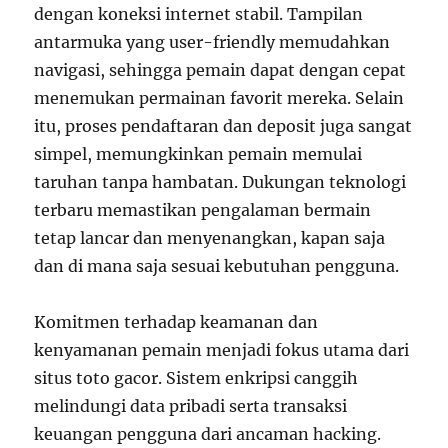
dengan koneksi internet stabil. Tampilan
antarmuka yang user-friendly memudahkan
navigasi, sehingga pemain dapat dengan cepat
menemukan permainan favorit mereka. Selain
itu, proses pendaftaran dan deposit juga sangat
simpel, memungkinkan pemain memulai
taruhan tanpa hambatan. Dukungan teknologi
terbaru memastikan pengalaman bermain
tetap lancar dan menyenangkan, kapan saja
dan di mana saja sesuai kebutuhan pengguna.
Komitmen terhadap keamanan dan
kenyamanan pemain menjadi fokus utama dari
situs toto gacor. Sistem enkripsi canggih
melindungi data pribadi serta transaksi
keuangan pengguna dari ancaman hacking.