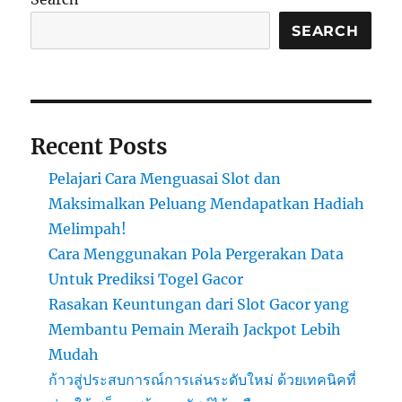
SEARCH
Recent Posts
Pelajari Cara Menguasai Slot dan
Maksimalkan Peluang Mendapatkan Hadiah
Melimpah!
Cara Menggunakan Pola Pergerakan Data
Untuk Prediksi Togel Gacor
Rasakan Keuntungan dari Slot Gacor yang
Membantu Pemain Meraih Jackpot Lebih
Mudah
ก้าวสู่ประสบการณ์การเล่นระดับใหม่ ด้วยเทคนิคที่