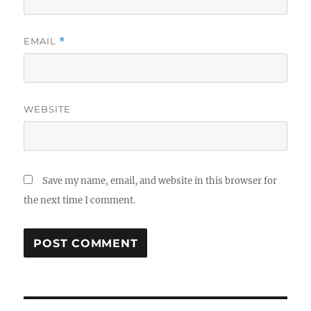
EMAIL
*
WEBSITE
Save my name, email, and website in this browser for
the next time I comment.