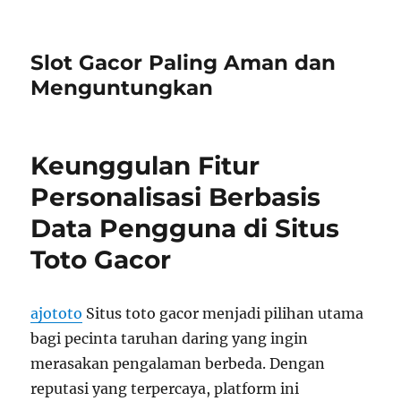
Slot Gacor Paling Aman dan
Menguntungkan
Keunggulan Fitur
Personalisasi Berbasis
Data Pengguna di Situs
Toto Gacor
ajototo
Situs toto gacor menjadi pilihan utama
bagi pecinta taruhan daring yang ingin
merasakan pengalaman berbeda. Dengan
reputasi yang terpercaya, platform ini