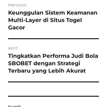
Post
PREVIOUS
navigation
Keunggulan Sistem Keamanan
Previous
post:
Multi-Layer di Situs Togel
Gacor
NEXT
Tingkatkan Performa Judi Bola
Next
post:
SBOBET dengan Strategi
Terbaru yang Lebih Akurat
Search