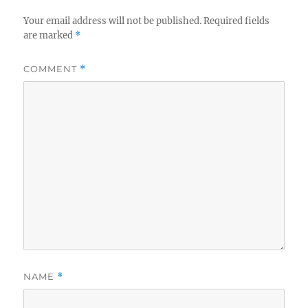
Your email address will not be published.
Required fields
are marked
*
COMMENT
*
NAME
*