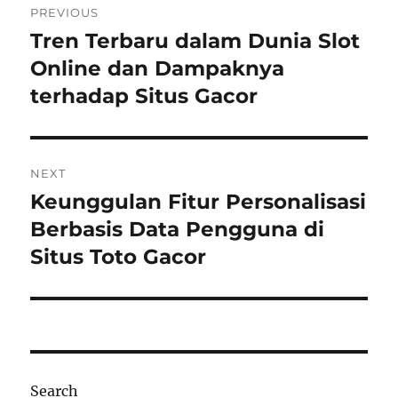
PREVIOUS
navigation
Tren Terbaru dalam Dunia Slot
Previous
post:
Online dan Dampaknya
terhadap Situs Gacor
NEXT
Keunggulan Fitur Personalisasi
Next
post:
Berbasis Data Pengguna di
Situs Toto Gacor
Search