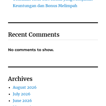
Keuntungan dan Bonus Melimpah
Recent Comments
No comments to show.
Archives
August 2026
July 2026
June 2026