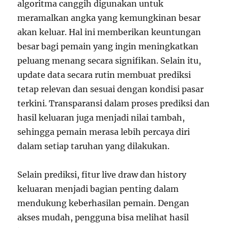
algoritma canggih digunakan untuk
meramalkan angka yang kemungkinan besar
akan keluar. Hal ini memberikan keuntungan
besar bagi pemain yang ingin meningkatkan
peluang menang secara signifikan. Selain itu,
update data secara rutin membuat prediksi
tetap relevan dan sesuai dengan kondisi pasar
terkini. Transparansi dalam proses prediksi dan
hasil keluaran juga menjadi nilai tambah,
sehingga pemain merasa lebih percaya diri
dalam setiap taruhan yang dilakukan.
Selain prediksi, fitur live draw dan history
keluaran menjadi bagian penting dalam
mendukung keberhasilan pemain. Dengan
akses mudah, pengguna bisa melihat hasil