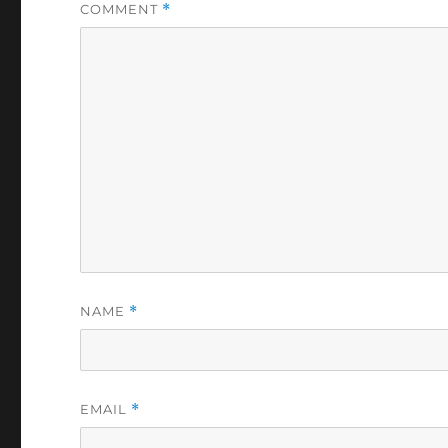
COMMENT
*
NAME
*
EMAIL
*