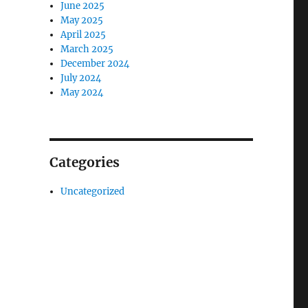
June 2025
May 2025
April 2025
March 2025
December 2024
July 2024
May 2024
Categories
Uncategorized