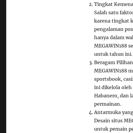
Tingkat Kemena
Salah satu fakt
karena tingkat 
pengalaman posi
hanya dalam wak
MEGAWIN188 ser
untuk tahun ini.
Beragam Piliha
MEGAWIN188 meny
sportsbook, cas
ini dikelola ole
Habanero, dan l
permainan.
Antarmuka yang
Desain situs ME
untuk pemain pem