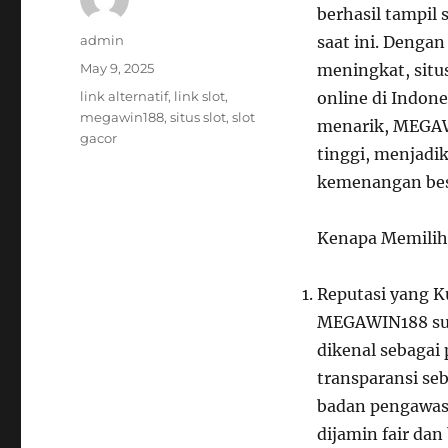
berhasil tampil 
Author
admin
saat ini. Dengan
Posted
May 9, 2025
meningkat, situ
on
Tags
link alternatif
,
link slot
,
online di Indon
megawin188
,
situs slot
,
slot
menarik, MEGAW
gacor
tinggi, menjadi
kemenangan bes
Kenapa Memili
Reputasi yang K
MEGAWIN188 sud
dikenal sebagai
transparansi seb
badan pengawas 
dijamin fair dan