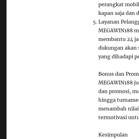
perangkat mobil
kapan saja dan d
Layanan Pelangg
MEGAWIN188 men
membantu 24 jam
dukungan akan s
yang dihadapi p
Bonus dan Prom
MEGAWIN188 jug
dan promosi, mu
hingga turnamen
menambah nilai
termotivasi unt
Kesimpulan