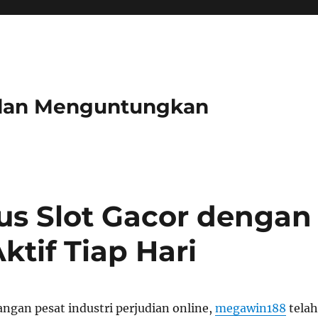
 dan Menguntungkan
us Slot Gacor dengan
tif Tiap Hari
gan pesat industri perjudian online,
megawin188
telah