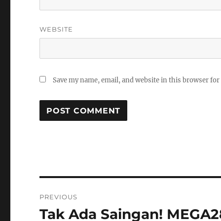
WEBSITE
Save my name, email, and website in this browser for
Post
PREVIOUS
navigation
Tak Ada Saingan! MEGA2
Previous