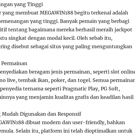
ngan yang Tinggi
or yang membuat MEGAWIN188 begitu terkenal adalah
kemenangan yang tinggi. Banyak pemain yang berbagi
tif tentang bagaimana mereka berhasil meraih jackpot
tu singkat dengan modal kecil. Oleh sebab itu,
ing disebut sebagai situs yang paling menguntungkan
n Permainan
ediakan beragam jenis permainan, seperti slot onlin
ino live, tembak ikan, poker, dan togel. Semua permaina
h penyedia ternama seperti Pragmatic Play, PG Soft,
ainnya yang menjamin kualitas grafis dan keadilan hasil
 Mudah Digunakan dan Responsif
GAWIN188 dibuat modern dan user-friendly, bahkan
ula. Selain itu, platform ini telah dioptimalkan untuk