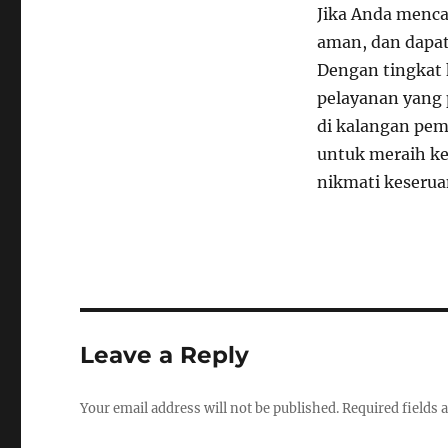
Jika Anda menca
aman, dan dapat
Dengan tingkat 
pelayanan yang p
di kalangan pem
untuk meraih k
nikmati keserua
Leave a Reply
Your email address will not be published.
Required fields