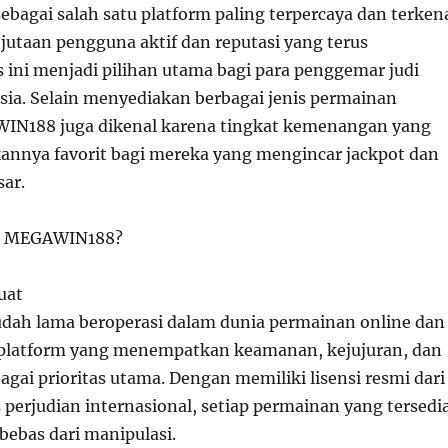
sebagai salah satu platform paling terpercaya dan terken
 jutaan pengguna aktif dan reputasi yang terus
s ini menjadi pilihan utama bagi para penggemar judi
esia. Selain menyediakan berbagai jenis permainan
IN188 juga dikenal karena tingkat kemenangan yang
kannya favorit bagi mereka yang mengincar jackpot dan
ar.
h MEGAWIN188?
uat
ah lama beroperasi dalam dunia permainan online dan
 platform yang menempatkan keamanan, kejujuran, dan
agai prioritas utama. Dengan memiliki lisensi resmi dari
perjudian internasional, setiap permainan yang tersedi
 bebas dari manipulasi.