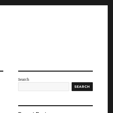
Search
SEARCH