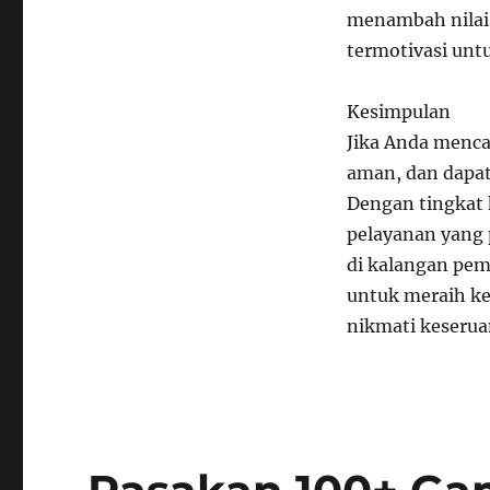
menambah nilai
termotivasi unt
Kesimpulan
Jika Anda menca
aman, dan dapat
Dengan tingkat 
pelayanan yang p
di kalangan pem
untuk meraih k
nikmati keserua