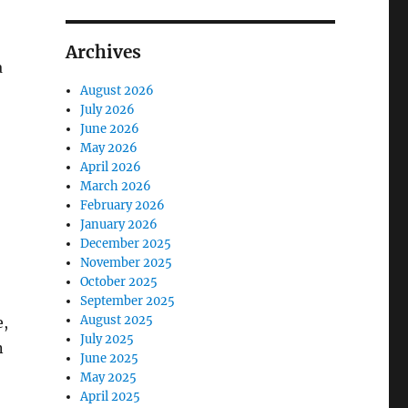
Archives
a
August 2026
July 2026
June 2026
May 2026
April 2026
March 2026
February 2026
January 2026
December 2025
November 2025
October 2025
September 2025
August 2025
e,
July 2025
n
June 2025
May 2025
April 2025