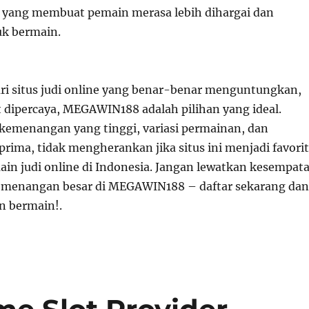
 yang membuat pemain merasa lebih dihargai dan
uk bermain.
ri situs judi online yang benar-benar menguntungkan,
 dipercaya, MEGAWIN188 adalah pilihan yang ideal.
kemenangan yang tinggi, variasi permainan, dan
rima, tidak mengherankan jika situs ini menjadi favorit
ain judi online di Indonesia. Jangan lewatkan kesempat
emenangan besar di MEGAWIN188 – daftar sekarang dan
n bermain!.