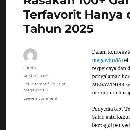
Rasakan 100+ Gam
Terfavorit Hany
Tahun 2025
Dalam konteks k
megawin188
tel
Author
admin
terpercaya dan 
Posted
April 28, 2025
pengalaman ber
on
Tags
link alternatif
,
link slot
,
MEGAWIN188 sec
megawin188
memenuhi harapa
on
Leave a comment
Rasakan
Penyedia Slot T
100+
Game
Salah satu keku
Slot
berbagai penyedi
Provider