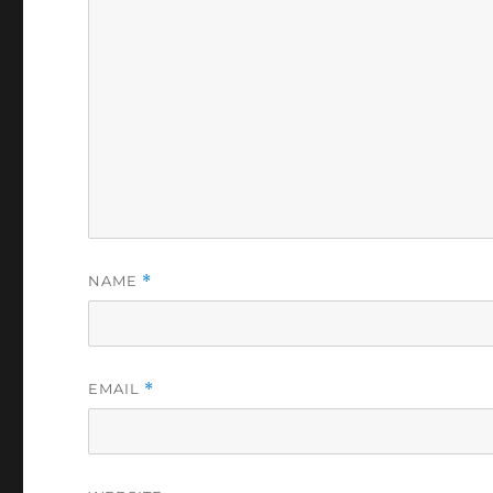
NAME
*
EMAIL
*