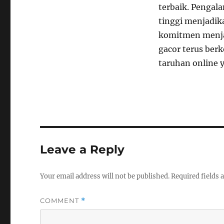
terbaik. Penga
tinggi menjadika
komitmen menja
gacor terus ber
taruhan online 
Leave a Reply
Your email address will not be published.
Required fields
COMMENT
*