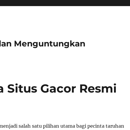
 dan Menguntungkan
 Situs Gacor Resmi
enjadi salah satu pilihan utama bagi pecinta taruhan