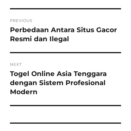
Post
PREVIOUS
navigation
Perbedaan Antara Situs Gacor
Previous
post:
Resmi dan Ilegal
NEXT
Togel Online Asia Tenggara
Next
post:
dengan Sistem Profesional
Modern