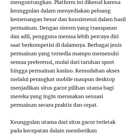
menguntungkan. Platform ini dikenal karena
keunggulan dalam menyediakan peluang
kemenangan besar dan konsistensi dalam hasil
permainan. Dengan sistem yang transparan
dan adil, pengguna merasa lebih percaya diri
saat berkompetisi di dalamnya. Berbagai jenis
permainan yang tersedia mampu memenuhi
semua preferensi, mulai dari taruhan sport
hingga permainan kasino. Kemudahan akses
melalui perangkat mobile maupun desktop
menjadikan situs gacor pilihan utama bagi
mereka yang ingin merasakan sensasi
permainan secara praktis dan cepat.
Keunggulan utama dari situs gacor terletak
pada kecepatan dalam memberikan