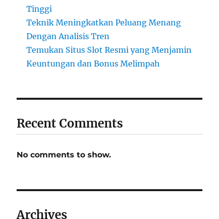
Tinggi
Teknik Meningkatkan Peluang Menang
Dengan Analisis Tren
Temukan Situs Slot Resmi yang Menjamin
Keuntungan dan Bonus Melimpah
Recent Comments
No comments to show.
Archives