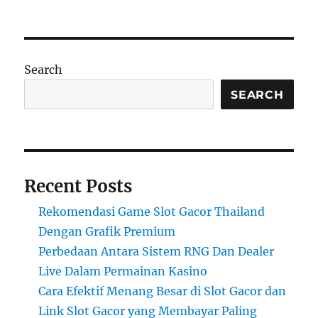
Search
SEARCH
Recent Posts
Rekomendasi Game Slot Gacor Thailand
Dengan Grafik Premium
Perbedaan Antara Sistem RNG Dan Dealer
Live Dalam Permainan Kasino
Cara Efektif Menang Besar di Slot Gacor dan
Link Slot Gacor yang Membayar Paling