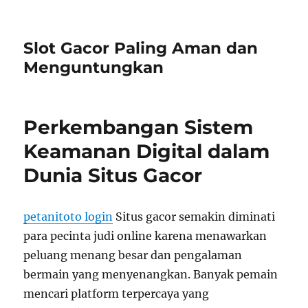
Slot Gacor Paling Aman dan
Menguntungkan
Perkembangan Sistem
Keamanan Digital dalam
Dunia Situs Gacor
petanitoto login
Situs gacor semakin diminati
para pecinta judi online karena menawarkan
peluang menang besar dan pengalaman
bermain yang menyenangkan. Banyak pemain
mencari platform terpercaya yang