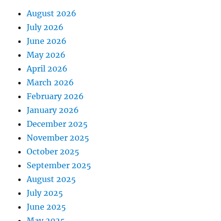
August 2026
July 2026
June 2026
May 2026
April 2026
March 2026
February 2026
January 2026
December 2025
November 2025
October 2025
September 2025
August 2025
July 2025
June 2025
May 2025