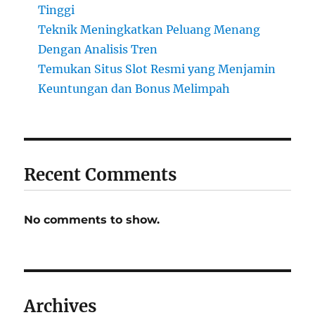
Tinggi
Teknik Meningkatkan Peluang Menang
Dengan Analisis Tren
Temukan Situs Slot Resmi yang Menjamin
Keuntungan dan Bonus Melimpah
Recent Comments
No comments to show.
Archives