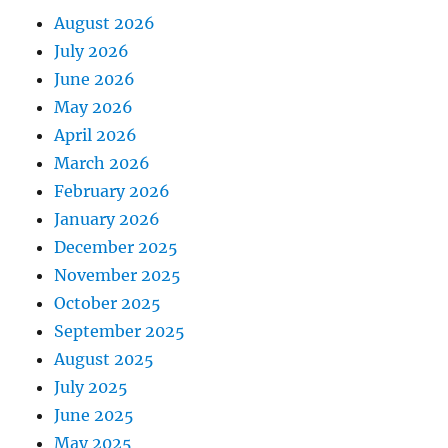
August 2026
July 2026
June 2026
May 2026
April 2026
March 2026
February 2026
January 2026
December 2025
November 2025
October 2025
September 2025
August 2025
July 2025
June 2025
May 2025