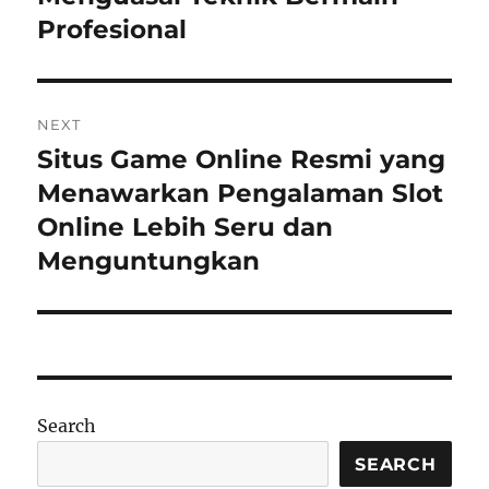
Profesional
NEXT
Situs Game Online Resmi yang
Next
post:
Menawarkan Pengalaman Slot
Online Lebih Seru dan
Menguntungkan
Search
SEARCH