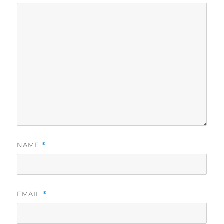
NAME
*
EMAIL
*