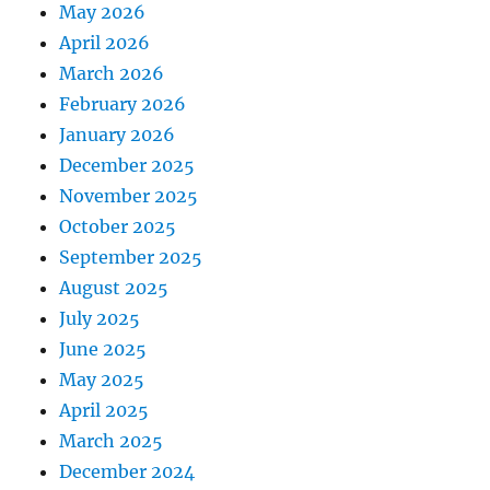
May 2026
April 2026
March 2026
February 2026
January 2026
December 2025
November 2025
October 2025
September 2025
August 2025
July 2025
June 2025
May 2025
April 2025
March 2025
December 2024