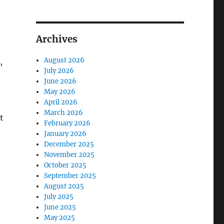
Archives
August 2026
,
July 2026
June 2026
May 2026
April 2026
March 2026
t
February 2026
January 2026
December 2025
November 2025
October 2025
September 2025
August 2025
July 2025
June 2025
May 2025