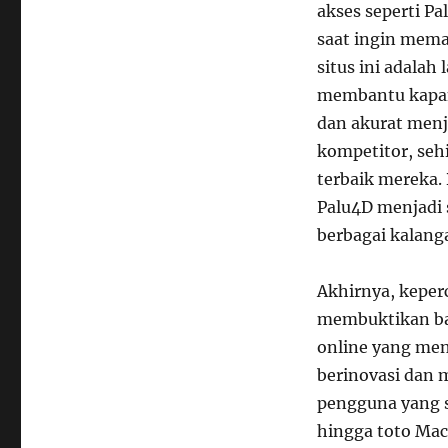
akses seperti Pa
saat ingin mema
situs ini adalah
membantu kapan 
dan akurat menj
kompetitor, seh
terbaik mereka.
Palu4D menjadi s
berbagai kalang
Akhirnya, keper
membuktikan b
online yang men
berinovasi dan
pengguna yang s
hingga toto Mac