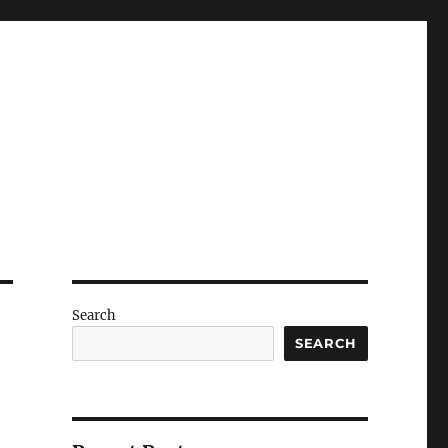
Search
SEARCH