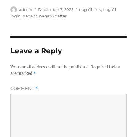
Author
Posted
Tags
admin
December 7, 2025
naga11 link
,
naga11
on
login
,
naga33
,
naga33 daftar
Leave a Reply
Your email address will not be published.
Required fields
are marked
*
COMMENT
*