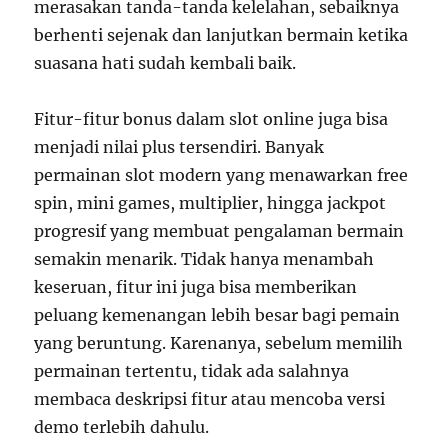
merasakan tanda-tanda kelelahan, sebaiknya
berhenti sejenak dan lanjutkan bermain ketika
suasana hati sudah kembali baik.
Fitur-fitur bonus dalam slot online juga bisa
menjadi nilai plus tersendiri. Banyak
permainan slot modern yang menawarkan free
spin, mini games, multiplier, hingga jackpot
progresif yang membuat pengalaman bermain
semakin menarik. Tidak hanya menambah
keseruan, fitur ini juga bisa memberikan
peluang kemenangan lebih besar bagi pemain
yang beruntung. Karenanya, sebelum memilih
permainan tertentu, tidak ada salahnya
membaca deskripsi fitur atau mencoba versi
demo terlebih dahulu.