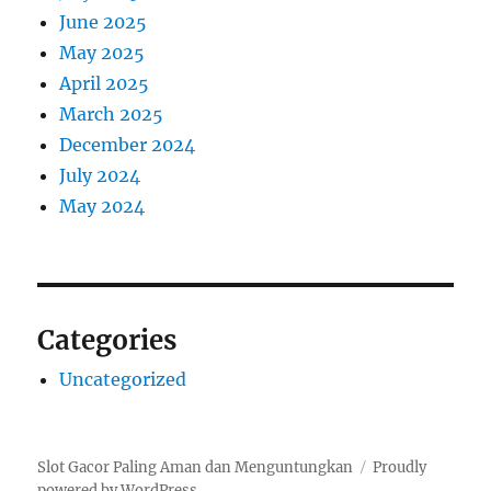
June 2025
May 2025
April 2025
March 2025
December 2024
July 2024
May 2024
Categories
Uncategorized
Slot Gacor Paling Aman dan Menguntungkan
Proudly
powered by WordPress