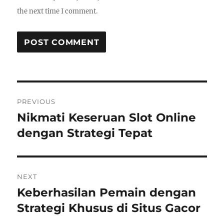
the next time I comment.
Post
PREVIOUS
navigation
Nikmati Keseruan Slot Online
Previous
post:
dengan Strategi Tepat
NEXT
Keberhasilan Pemain dengan
Next
post:
Strategi Khusus di Situs Gacor