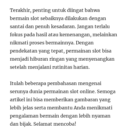
Terakhir, penting untuk diingat bahwa
bermain slot sebaiknya dilakukan dengan
santai dan penuh kesadaran. Jangan terlalu
fokus pada hasil atau kemenangan, melainkan
nikmati proses bermainnya. Dengan
pendekatan yang tepat, permainan slot bisa
menjadi hiburan ringan yang menyenangkan
setelah menjalani rutinitas harian.
Itulah beberapa pembahasan mengenai
serunya dunia permainan slot online. Semoga
artikel ini bisa memberikan gambaran yang
lebih jelas serta membantu Anda menikmati
pengalaman bermain dengan lebih nyaman
dan bijak. Selamat mencoba!