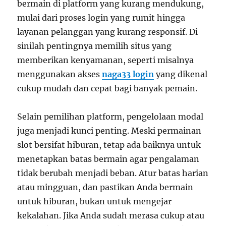
bermain di platform yang kurang mendukung,
mulai dari proses login yang rumit hingga
layanan pelanggan yang kurang responsif. Di
sinilah pentingnya memilih situs yang
memberikan kenyamanan, seperti misalnya
menggunakan akses
naga33 login
yang dikenal
cukup mudah dan cepat bagi banyak pemain.
Selain pemilihan platform, pengelolaan modal
juga menjadi kunci penting. Meski permainan
slot bersifat hiburan, tetap ada baiknya untuk
menetapkan batas bermain agar pengalaman
tidak berubah menjadi beban. Atur batas harian
atau mingguan, dan pastikan Anda bermain
untuk hiburan, bukan untuk mengejar
kekalahan. Jika Anda sudah merasa cukup atau