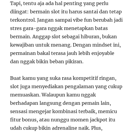
Tapi, tentu aja ada hal penting yang perlu
diingat: bermain slot itu harus santai dan tetap
terkontrol. Jangan sampai vibe fun berubah jadi
stres gara-gara nggak menetapkan batas
bermain. Anggap slot sebagai hiburan, bukan
kewajiban untuk menang. Dengan mindset ini,
permainan bakal terasa jauh lebih enjoyable
dan nggak bikin beban pikiran.
Buat kamu yang suka rasa kompetitif ringan,
slot juga menyediakan pengalaman yang cukup
memuaskan. Walaupun kamu nggak
berhadapan langsung dengan pemain lain,
sensasi mengejar kombinasi terbaik, memicu
fitur bonus, atau nunggu momen jackpot itu
udah cukup bikin adrenaline naik. Plus,