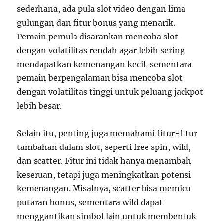
sederhana, ada pula slot video dengan lima
gulungan dan fitur bonus yang menarik.
Pemain pemula disarankan mencoba slot
dengan volatilitas rendah agar lebih sering
mendapatkan kemenangan kecil, sementara
pemain berpengalaman bisa mencoba slot
dengan volatilitas tinggi untuk peluang jackpot
lebih besar.
Selain itu, penting juga memahami fitur-fitur
tambahan dalam slot, seperti free spin, wild,
dan scatter. Fitur ini tidak hanya menambah
keseruan, tetapi juga meningkatkan potensi
kemenangan. Misalnya, scatter bisa memicu
putaran bonus, sementara wild dapat
menggantikan simbol lain untuk membentuk