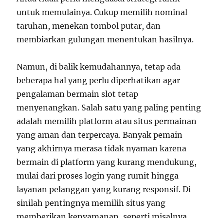
untuk memulainya. Cukup memilih nominal
taruhan, menekan tombol putar, dan
membiarkan gulungan menentukan hasilnya.
Namun, di balik kemudahannya, tetap ada
beberapa hal yang perlu diperhatikan agar
pengalaman bermain slot tetap
menyenangkan. Salah satu yang paling penting
adalah memilih platform atau situs permainan
yang aman dan terpercaya. Banyak pemain
yang akhirnya merasa tidak nyaman karena
bermain di platform yang kurang mendukung,
mulai dari proses login yang rumit hingga
layanan pelanggan yang kurang responsif. Di
sinilah pentingnya memilih situs yang
memberikan kenyamanan, seperti misalnya