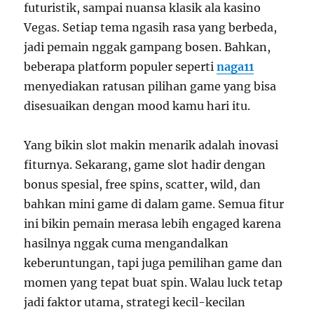
futuristik, sampai nuansa klasik ala kasino
Vegas. Setiap tema ngasih rasa yang berbeda,
jadi pemain nggak gampang bosen. Bahkan,
beberapa platform populer seperti
naga11
menyediakan ratusan pilihan game yang bisa
disesuaikan dengan mood kamu hari itu.
Yang bikin slot makin menarik adalah inovasi
fiturnya. Sekarang, game slot hadir dengan
bonus spesial, free spins, scatter, wild, dan
bahkan mini game di dalam game. Semua fitur
ini bikin pemain merasa lebih engaged karena
hasilnya nggak cuma mengandalkan
keberuntungan, tapi juga pemilihan game dan
momen yang tepat buat spin. Walau luck tetap
jadi faktor utama, strategi kecil-kecilan