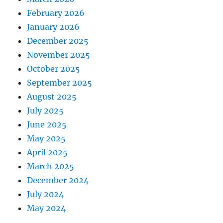
February 2026
January 2026
December 2025
November 2025
October 2025
September 2025
August 2025
July 2025
June 2025
May 2025
April 2025
March 2025
December 2024
July 2024
May 2024