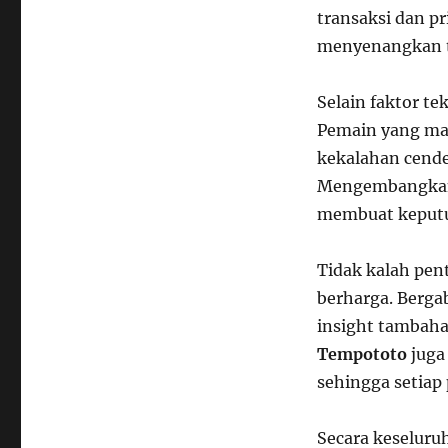
transaksi dan p
menyenangkan te
Selain faktor te
Pemain yang ma
kekalahan cende
Mengembangkan 
membuat keputus
Tidak kalah pen
berharga. Berga
insight tambaha
Tempototo
juga
sehingga setiap 
Secara keselur