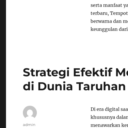
serta manfaat y
terbaru, Tempot
berwarna dan m
keunggulan dari 
Strategi Efektif
di Dunia Taruhan 
Di era digital s
khususnya dala
Author
admin
menawarkan kem