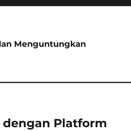
 dan Menguntungkan
 dengan Platform