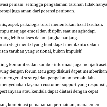
rivasi pemain, sehingga pengalaman taruhan tidak hany
tapi juga aman dari potensi penipuan.
knis, aspek psikologis turut menentukan hasil taruhan.
mpu menjaga emosi dan disiplin saat menghadapi
rung lebih sukses dalam jangka panjang.
strategi mental yang kuat dapat membantu dalam
an taruhan yang rasional, bukan impulsif.
ting, komunitas dan sumber informasi juga menjadi aset
bung dengan forum atau grup diskusi dapat memberikan
n mengenai strategi dan pengalaman pemain lain.
 menyediakan layanan customer support yang responsif,
pertanyaan atau kendala dapat diatasi dengan cepat.
uhan, kombinasi pemahaman permainan, manajemen