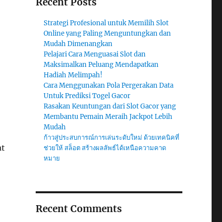
Recent Posts
Strategi Profesional untuk Memilih Slot
Online yang Paling Menguntungkan dan
Mudah Dimenangkan
Pelajari Cara Menguasai Slot dan
Maksimalkan Peluang Mendapatkan
Hadiah Melimpah!
Cara Menggunakan Pola Pergerakan Data
Untuk Prediksi Togel Gacor
Rasakan Keuntungan dari Slot Gacor yang
Membantu Pemain Meraih Jackpot Lebih
Mudah
ก้าวสู่ประสบการณ์การเล่นระดับใหม่ ด้วยเทคนิคที่
at
ช่วยให้ สล็อต สร้างผลลัพธ์ได้เหนือความคาด
หมาย
Recent Comments