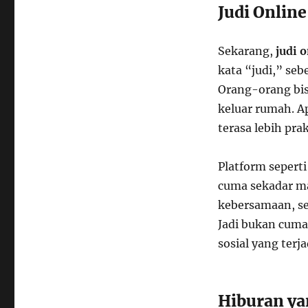
Judi Online
Sekarang,
judi 
kata “judi,” seb
Orang-orang bis
keluar rumah. A
terasa lebih prak
Platform sepert
cuma sekadar ma
kebersamaan, se
Jadi bukan cuma
sosial yang terj
Hiburan ya