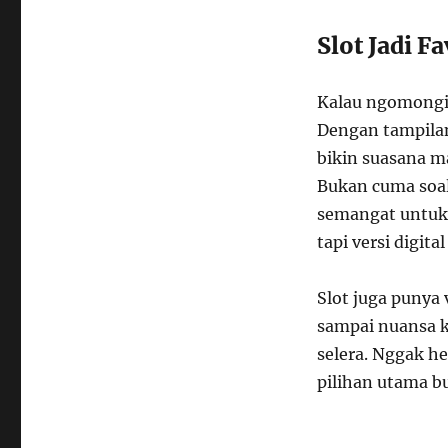
Slot Jadi F
Kalau ngomongin
Dengan tampilan 
bikin suasana m
Bukan cuma soal
semangat untuk 
tapi versi digita
Slot juga punya 
sampai nuansa kl
selera. Nggak h
pilihan utama b