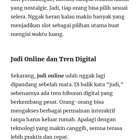
yang nostalgic. Jadi, tiap orang bisa pilih sesuai
selera. Nggak heran kalau makin banyak yang
menjadikan slot sebagai pilihan utama buat
mengisi waktu luang.
Judi Online dan Tren Digital
Sekarang,
judi online
udah nggak lagi
dipandang sebelah mata. Di balik kata “judi,”
sebenarnya ada tren hiburan digital yang
berkembang pesat. Orang-orang bisa
mengakses berbagai permainan interaktif
tanpa harus keluar rumah. Apalagi dengan
teknologi yang makin canggih, semua terasa
lebih praktis dan cepat.