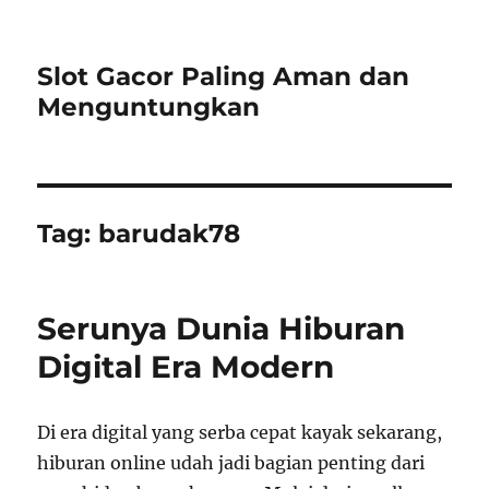
Slot Gacor Paling Aman dan
Menguntungkan
Tag:
barudak78
Serunya Dunia Hiburan
Digital Era Modern
Di era digital yang serba cepat kayak sekarang,
hiburan online udah jadi bagian penting dari