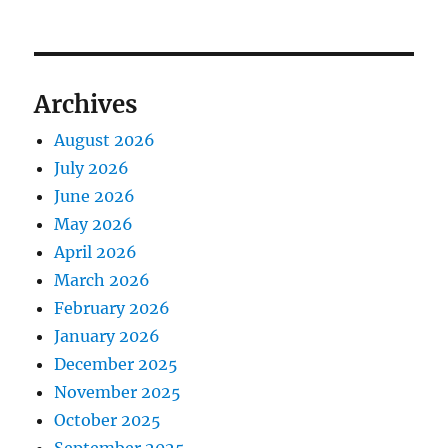
Archives
August 2026
July 2026
June 2026
May 2026
April 2026
March 2026
February 2026
January 2026
December 2025
November 2025
October 2025