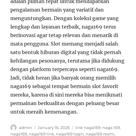
adalah pilihan tepat untuk mendapatkan
pengalaman bermain yang variatif dan
menguntungkan. Dengan koleksi game yang
lengkap dan layanan terbaik, naga169 terus
berinovasi agar tetap relevan dan menarik di
mata pengguna. Slot memang menjadi salah
satu bentuk hiburan digital yang tidak pernah
kehilangan pesonanya, terutama jika didukung
dengan platform terpercaya seperti naga169.
Jadi, tidak heran jika banyak orang memilih
naga169 sebagai tempat bermain slot favorit
mereka, karena di sini mereka bisa menikmati
permainan berkualitas dengan peluang besar
untuk meraih kemenangan.
Author
Posted
Tags
admin
January 16, 2026
link naga169
,
naga 169
,
on
naga169
,
naga169 link
,
naga169 login
,
naga169 resmi
,