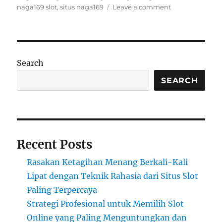
on
naga169 slot
,
situs naga169
Leave a comment
Slot
Paling
Efisien
untuk
Manajemen
Search
Modal
SEARCH
Recent Posts
Rasakan Ketagihan Menang Berkali-Kali
Lipat dengan Teknik Rahasia dari Situs Slot
Paling Terpercaya
Strategi Profesional untuk Memilih Slot
Online yang Paling Menguntungkan dan