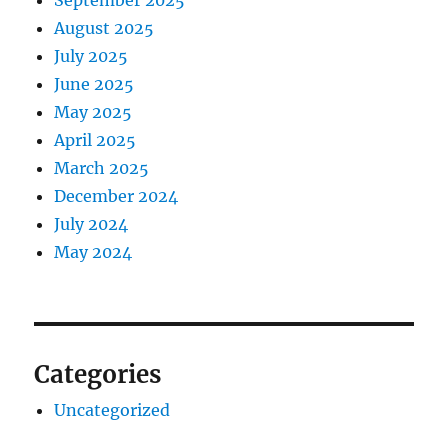
September 2025
August 2025
July 2025
June 2025
May 2025
April 2025
March 2025
December 2024
July 2024
May 2024
Categories
Uncategorized