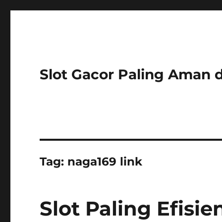
Slot Gacor Paling Aman
Tag:
naga169 link
Slot Paling Efis