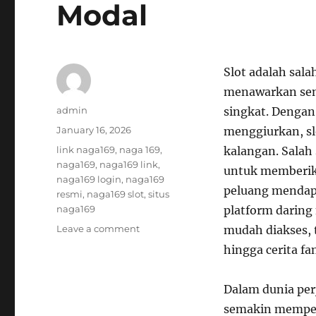
Modal
Slot adalah sal
menawarkan sen
Author
admin
singkat. Dengan
Posted
January 16, 2026
menggiurkan, sl
on
Tags
link naga169
,
naga 169
,
kalangan. Sala
naga169
,
naga169 link
,
untuk memberik
naga169 login
,
naga169
peluang menda
resmi
,
naga169 slot
,
situs
naga169
platform daring
on
Leave a comment
mudah diakses,
Slot
hingga cerita f
Paling
Efisien
untuk
Dalam dunia perj
Manajemen
semakin memper