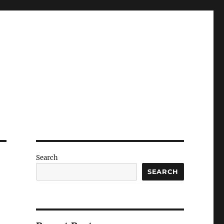
Search
SEARCH