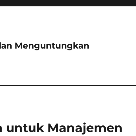
 dan Menguntungkan
ien untuk Manajemen