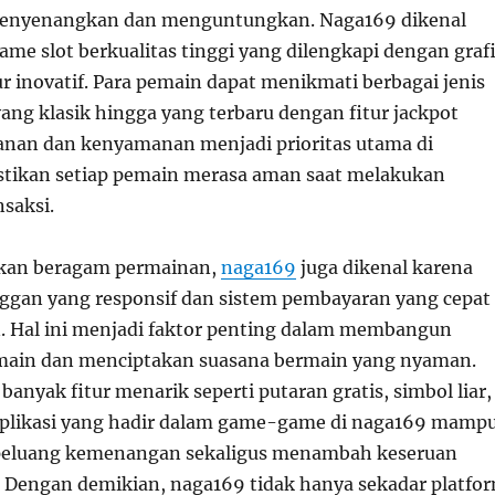
enyenangkan dan menguntungkan. Naga169 dikenal
ame slot berkualitas tinggi yang dilengkapi dengan graf
r inovatif. Para pemain dapat menikmati berbagai jenis
 yang klasik hingga yang terbaru dengan fitur jackpot
anan dan kenyamanan menjadi prioritas utama di
tikan setiap pemain merasa aman saat melakukan
saksi.
kan beragam permainan,
naga169
juga dikenal karena
ggan yang responsif dan sistem pembayaran yang cepat
n. Hal ini menjadi faktor penting dalam membangun
main dan menciptakan suasana bermain yang nyaman.
 banyak fitur menarik seperti putaran gratis, simbol liar,
iplikasi yang hadir dalam game-game di naga169 mamp
eluang kemenangan sekaligus menambah keseruan
 Dengan demikian, naga169 tidak hanya sekadar platfo