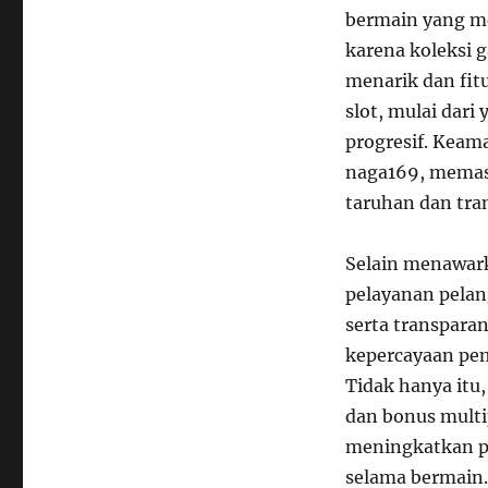
Modal
bermain yang m
karena koleksi g
menarik dan fitu
slot, mulai dari
progresif. Keam
naga169, memas
taruhan dan tran
Selain menawar
pelayanan pelan
serta transpara
kepercayaan pe
Tidak hanya itu,
dan bonus mult
meningkatkan p
selama bermain.