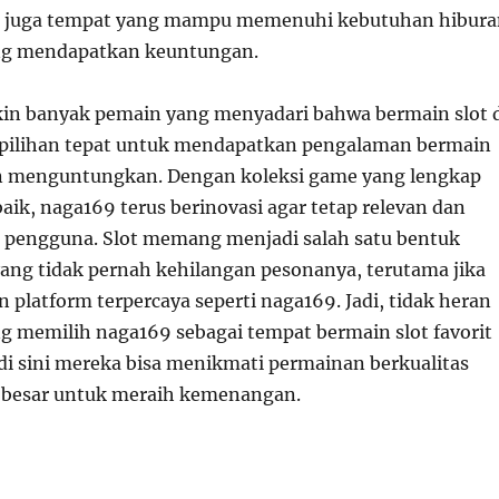
api juga tempat yang mampu memenuhi kebutuhan hibur
ang mendapatkan keuntungan.
in banyak pemain yang menyadari bahwa bermain slot 
 pilihan tepat untuk mendapatkan pengalaman bermain
an menguntungkan. Dengan koleksi game yang lengkap
aik, naga169 terus berinovasi agar tetap relevan dan
 pengguna. Slot memang menjadi salah satu bentuk
 yang tidak pernah kehilangan pesonanya, terutama jika
platform terpercaya seperti naga169. Jadi, tidak heran
ng memilih naga169 sebagai tempat bermain slot favorit
di sini mereka bisa menikmati permainan berkualitas
 besar untuk meraih kemenangan.