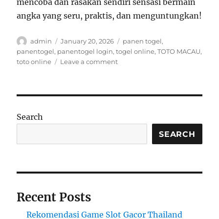
mencoba dan rasakan sendiri sensasi bermain
angka yang seru, praktis, dan menguntungkan!
Author
Posted
Tags
admin
January 20, 2026
panen togel
,
on
panentogel
,
panentogel login
,
togel online
,
TOTO MACAU
,
on
toto online
Leave a comment
Tips
Menang
Togel
Online,
Pasti
Search
Cuan
SEARCH
Recent Posts
Rekomendasi Game Slot Gacor Thailand