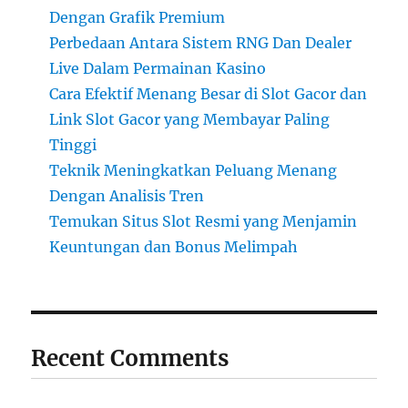
Dengan Grafik Premium
Perbedaan Antara Sistem RNG Dan Dealer
Live Dalam Permainan Kasino
Cara Efektif Menang Besar di Slot Gacor dan
Link Slot Gacor yang Membayar Paling
Tinggi
Teknik Meningkatkan Peluang Menang
Dengan Analisis Tren
Temukan Situs Slot Resmi yang Menjamin
Keuntungan dan Bonus Melimpah
Recent Comments