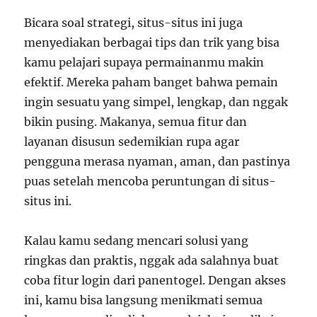
Bicara soal strategi, situs-situs ini juga
menyediakan berbagai tips dan trik yang bisa
kamu pelajari supaya permainanmu makin
efektif. Mereka paham banget bahwa pemain
ingin sesuatu yang simpel, lengkap, dan nggak
bikin pusing. Makanya, semua fitur dan
layanan disusun sedemikian rupa agar
pengguna merasa nyaman, aman, dan pastinya
puas setelah mencoba peruntungan di situs-
situs ini.
Kalau kamu sedang mencari solusi yang
ringkas dan praktis, nggak ada salahnya buat
coba fitur login dari panentogel. Dengan akses
ini, kamu bisa langsung menikmati semua