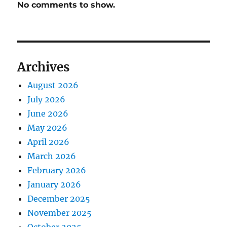
No comments to show.
Archives
August 2026
July 2026
June 2026
May 2026
April 2026
March 2026
February 2026
January 2026
December 2025
November 2025