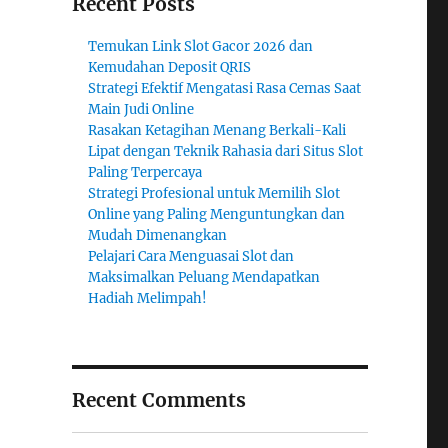
Recent Posts
Temukan Link Slot Gacor 2026 dan
Kemudahan Deposit QRIS
Strategi Efektif Mengatasi Rasa Cemas Saat
Main Judi Online
Rasakan Ketagihan Menang Berkali-Kali
Lipat dengan Teknik Rahasia dari Situs Slot
Paling Terpercaya
Strategi Profesional untuk Memilih Slot
Online yang Paling Menguntungkan dan
Mudah Dimenangkan
Pelajari Cara Menguasai Slot dan
Maksimalkan Peluang Mendapatkan
Hadiah Melimpah!
Recent Comments