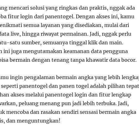
ng mencari solusi yang ringkas dan praktis, nggak ada
ba fitur login dari panentogel. Dengan akses ini, kamu
enikmati semua layanan yang disediakan, mulai dari
data live, hingga riwayat permainan. Jadi, nggak perlu
satu-satu sumber, semuanya tinggal klik dan main.
orm ini juga mengutamakan keamanan data pengguna
isa bermain dengan tenang tanpa khawatir data bocor.
kamu ingin pengalaman bermain angka yang lebih lengka
s seperti panentogel dan panen togel adalah pilihan tepat
n akses melalui panentogel login dan fitur lengkap
arkan, peluang menang pun jadi lebih terbuka. Jadi,
uk mencoba dan rasakan sendiri sensasi bermain angka
tis, dan menguntungkan!