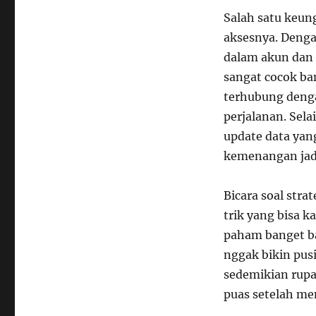
Salah satu keun
aksesnya. Denga
dalam akun dan m
sangat cocok ba
terhubung dengan
perjalanan. Sela
update data yan
kemenangan jadi
Bicara soal stra
trik yang bisa 
paham banget ba
nggak bikin pus
sedemikian rup
puas setelah men