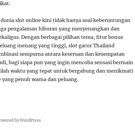
ikat.
dunia slot online kini tidak hanya soal keberuntungan
 juga pengalaman hiburan yang menyenangkan dan
aligus. Dengan berbagai pilihan tema, fitur bonus
peluang menang yang tinggi, slot gacor Thailand
binasi sempurna antara keseruan dan kesempatan
adi, bagi siapa pun yang ingin mencoba sensasi bermain
nilah waktu yang tepat untuk bergabung dan menikmati
ne yang penuh warna dan peluang.
powered by WordPress