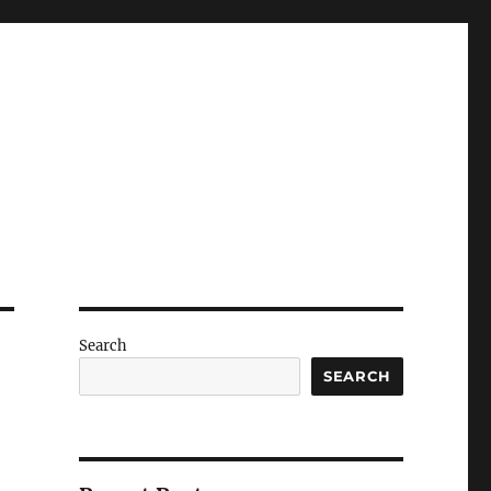
Search
SEARCH