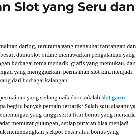
n Slot yang Seru dan
rmainan daring, terutama yang menyukai tantangan dan
besar, dunia slot online menawarkan pengalaman yang
Dengan berbagai tema menarik, grafis yang memukau, dan
ngan yang menggiurkan, permainan slot kini menjadi
rang dari berbagai kalangan.
s permainan yang sedang naik daun adalah
slot gacor
pa begitu banyak pemain tertarik? Salah satu alasannya
kemenangan yang tinggi serta fitur bonus yang menarik.
adar memutar gulungan, setiap putaran bisa menjadi
uk memenangkan jackpot besar atau bonus yang