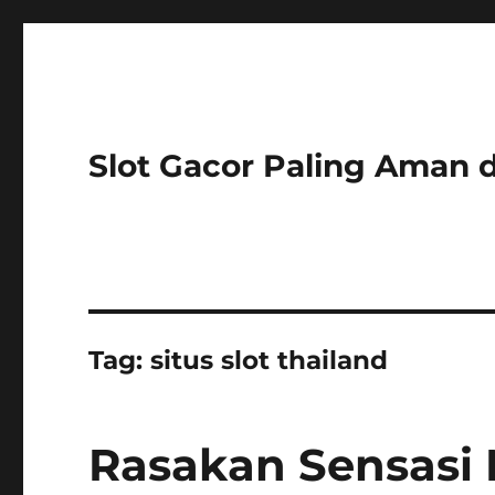
Slot Gacor Paling Aman
Tag:
situs slot thailand
Rasakan Sensasi