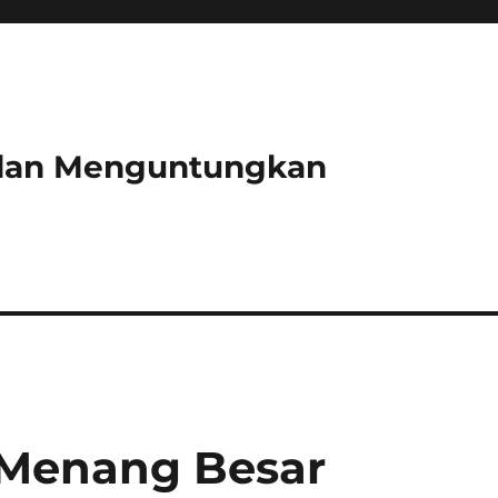
 dan Menguntungkan
 Menang Besar