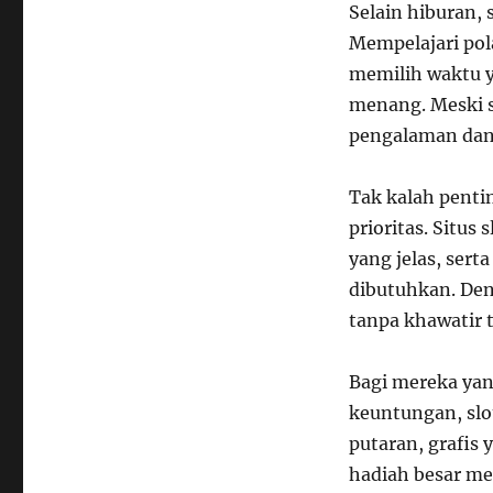
Selain hiburan, 
Mempelajari pol
memilih waktu y
menang. Meski 
pengalaman dan 
Tak kalah penti
prioritas. Situ
yang jelas, ser
dibutuhkan. Den
tanpa khawatir t
Bagi mereka yan
keuntungan, slot
putaran, grafi
hadiah besar m