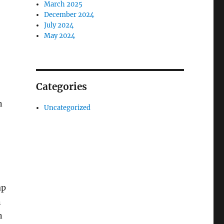
March 2025
December 2024
July 2024
May 2024
Categories
n
Uncategorized
ap
n
n