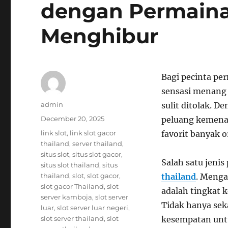
dengan Permaina
Menghibur
Bagi pecinta pe
sensasi menang 
Author
admin
sulit ditolak. 
Posted
December 20, 2025
peluang kemena
on
Tags
link slot
,
link slot gacor
favorit banyak o
thailand
,
server thailand
,
situs slot
,
situs slot gacor
,
Salah satu jeni
situs slot thailand
,
situs
thailand
,
slot
,
slot gacor
,
thailand
. Menga
slot gacor Thailand
,
slot
adalah tingkat 
server kamboja
,
slot server
Tidak hanya sek
luar
,
slot server luar negeri
,
slot server thailand
,
slot
kesempatan unt