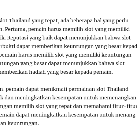
lot Thailand yang tepat, ada beberapa hal yang perlu
. Pertama, pemain harus memilih slot yang memiliki
aik. Reputasi yang baik dapat menunjukkan bahwa slot
terbukti dapat memberikan keuntungan yang besar kepa
pemain harus memilih slot yang memiliki keuntungan
ntungan yang besar dapat menunjukkan bahwa slot
memberikan hadiah yang besar kepada pemain.
n, pemain dapat menikmati permainan slot Thailand
aik dan meningkatkan kesempatan untuk memenangkan
engan memilih slot yang tepat dan memahami fitur-fitu
pemain dapat meningkatkan kesempatan untuk menang
an keuntungan.