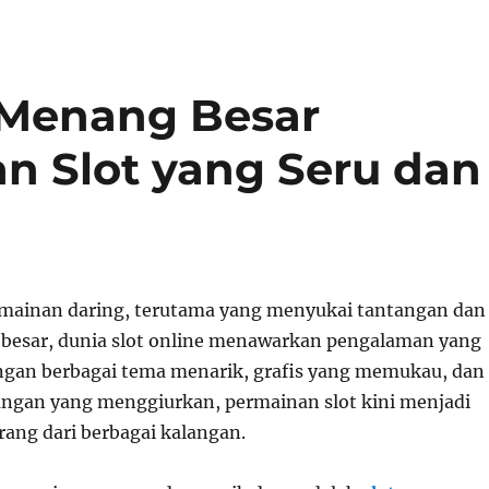
 Menang Besar
n Slot yang Seru dan
rmainan daring, terutama yang menyukai tantangan dan
besar, dunia slot online menawarkan pengalaman yang
Dengan berbagai tema menarik, grafis yang memukau, dan
ngan yang menggiurkan, permainan slot kini menjadi
rang dari berbagai kalangan.