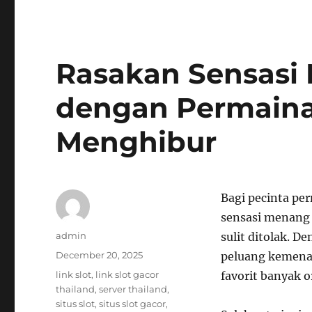
Rasakan Sensasi
dengan Permaina
Menghibur
Bagi pecinta pe
sensasi menang 
Author
admin
sulit ditolak. 
Posted
December 20, 2025
peluang kemena
on
Tags
link slot
,
link slot gacor
favorit banyak o
thailand
,
server thailand
,
situs slot
,
situs slot gacor
,