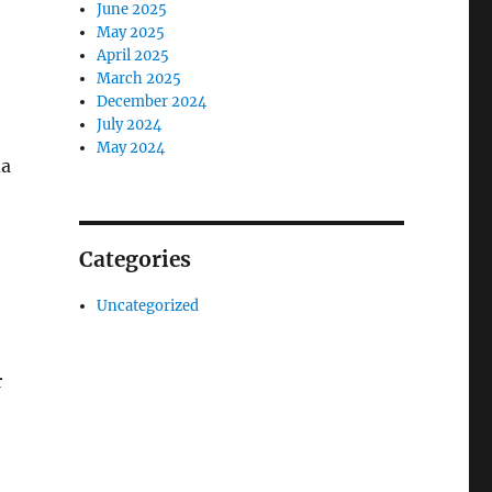
June 2025
May 2025
April 2025
March 2025
December 2024
July 2024
May 2024
da
Categories
Uncategorized
r