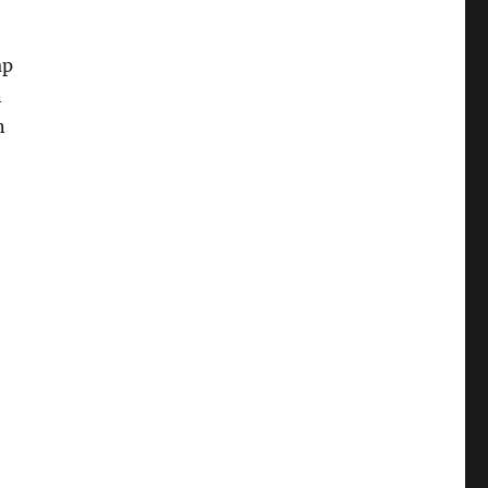
ap
n
n