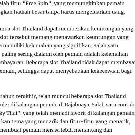
dalah fitur “Free Spin”, yang memungkinkan pemain
kan hadiah besar tanpa harus mengeluarkan uang.
emua slot Thailand dapat memberikan keuntungan yang
a slot tersebut memang menawarkan keuntungan yang
ga memiliki kelemahan yang signifikan. Salah satu
paling sering dialami oleh pemain adalah kelemahan
mbayaran. Beberapa slot Thailand tidak dapat membaya
pemain, sehingga dapat menyebabkan kekecewaan bagi
tahun terakhir, telah muncul beberapa slot Thailand
uler di kalangan pemain di Rajabuaya. Salah satu contoh
ky Thai”, yang telah menjadi favorit di kalangan pemain
rkan tema yang menarik dan fitur-fitur yang menarik,
 membuat pemain merasa lebih menantang dan